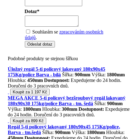
Dotaz
*
Souhlasím se
zpracováním osobních
údajů
.
Odeslat dotaz
Podobné produkty se stejnou šířkou
Úložný regál 5-ti policový lakovaný 180x90x45
175Kg/police Barva - bílá
Šířka:
900mm
Výška:
1800mm
Hloubka:
450mm
Dostupnost:
Expedujeme do 24 hodin.
Doručení do 3 pracovních dnů.
Koupit za 1 197 Kč
MEGA AKCE 5-ti policový bezšroubový regál lakovaný
180x90x30 175kg/police Barva - tm. šedá
Šířka:
900mm
Výška:
1800mm
Hloubka:
300mm
Dostupnost:
Expedujeme
do 24 hodin. Doručení do 3 pracovních dnů.
Koupit za 899 Kč
Regál 5-ti policový lakovaný 180x90x45 175Kg/police,
Barva - tm.šedá
Šířka:
900mm
Výška:
1800mm
Hloubka:
450mm
Dostupnost:
Expedujeme do 24 hodin. Doručení do