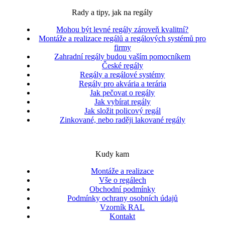
Rady a tipy, jak na regály
Mohou být levné regály zároveň kvalitní?
Montáže a realizace regálů a regálových systémů pro
firmy
Zahradní regály budou vaším pomocníkem
České regály
Regály a regálové systémy
Regály pro akvária a terária
Jak pečovat o regály
Jak vybírat regály
Jak složit policový regál
Zinkované, nebo raději lakované regály
Kudy kam
Montáže a realizace
Vše o regálech
Obchodní podmínky
Podmínky ochrany osobních údajů
Vzorník RAL
Kontakt