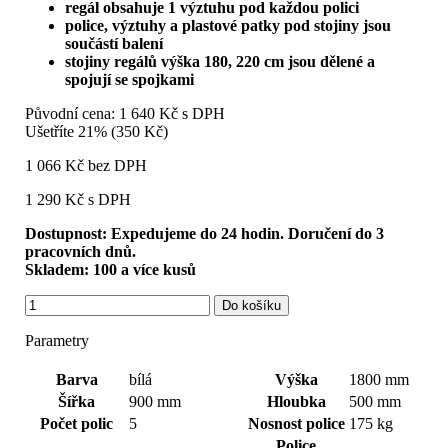
regál obsahuje 1
výztuhu pod každou polici
police, výztuhy a plastové patky pod stojiny jsou
součástí balení
stojiny regálů výška 180, 220 cm jsou dělené a
spojují se spojkami
Původní cena:
1 640 Kč s DPH
Ušetříte 21% (350 Kč)
1 066 Kč bez DPH
1 290 Kč
s DPH
Dostupnost:
Expedujeme do 24 hodin. Doručení do 3
pracovních dnů.
Skladem:
100 a více kusů
Do košíku
Parametry
Barva
bílá
Výška
1800 mm
Šířka
900 mm
Hloubka
500 mm
Počet polic
5
Nosnost police
175 kg
Police