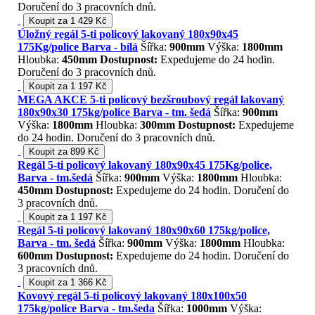
Doručení do 3 pracovních dnů.
Koupit za 1 429 Kč
Úložný regál 5-ti policový lakovaný 180x90x45
175Kg/police Barva - bílá
Šířka:
900mm
Výška:
1800mm
Hloubka:
450mm
Dostupnost:
Expedujeme do 24 hodin.
Doručení do 3 pracovních dnů.
Koupit za 1 197 Kč
MEGA AKCE 5-ti policový bezšroubový regál lakovaný
180x90x30 175kg/police Barva - tm. šedá
Šířka:
900mm
Výška:
1800mm
Hloubka:
300mm
Dostupnost:
Expedujeme
do 24 hodin. Doručení do 3 pracovních dnů.
Koupit za 899 Kč
Regál 5-ti policový lakovaný 180x90x45 175Kg/police,
Barva - tm.šedá
Šířka:
900mm
Výška:
1800mm
Hloubka:
450mm
Dostupnost:
Expedujeme do 24 hodin. Doručení do
3 pracovních dnů.
Koupit za 1 197 Kč
Regál 5-ti policový lakovaný 180x90x60 175kg/police,
Barva - tm. šedá
Šířka:
900mm
Výška:
1800mm
Hloubka:
600mm
Dostupnost:
Expedujeme do 24 hodin. Doručení do
3 pracovních dnů.
Koupit za 1 366 Kč
Kovový regál 5-ti policový lakovaný 180x100x50
175kg/police Barva - tm.šeda
Šířka:
1000mm
Výška: