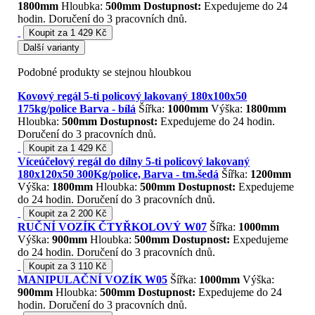
1800mm
Hloubka:
500mm
Dostupnost:
Expedujeme do 24
hodin. Doručení do 3 pracovních dnů.
Koupit za 1 429 Kč
Další varianty
Podobné produkty se stejnou hloubkou
Kovový regál 5-ti policový lakovaný 180x100x50
175kg/police Barva - bílá
Šířka:
1000mm
Výška:
1800mm
Hloubka:
500mm
Dostupnost:
Expedujeme do 24 hodin.
Doručení do 3 pracovních dnů.
Koupit za 1 429 Kč
Víceúčelový regál do dílny 5-ti policový lakovaný
180x120x50 300Kg/police, Barva - tm.šedá
Šířka:
1200mm
Výška:
1800mm
Hloubka:
500mm
Dostupnost:
Expedujeme
do 24 hodin. Doručení do 3 pracovních dnů.
Koupit za 2 200 Kč
RUČNÍ VOZÍK ČTYŘKOLOVÝ W07
Šířka:
1000mm
Výška:
900mm
Hloubka:
500mm
Dostupnost:
Expedujeme
do 24 hodin. Doručení do 3 pracovních dnů.
Koupit za 3 110 Kč
MANIPULAČNÍ VOZÍK W05
Šířka:
1000mm
Výška:
900mm
Hloubka:
500mm
Dostupnost:
Expedujeme do 24
hodin. Doručení do 3 pracovních dnů.