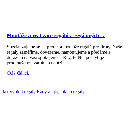
Montáže a realizace regálů a regálových…
Specializujeme se na prodej a montáže regálů pro firmy. Naše
regály zaměříme, dovezeme, namontujeme a předáme s
důrazem na vaši spokojenost. Regály-Net poskytuje
prodlouženou záruku a nabízí…
Celý článek
Jak vybírat regály
Rady a tipy, jak na regály