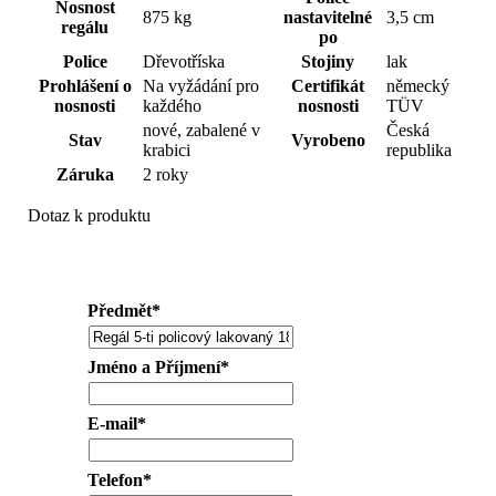
Nosnost
875 kg
nastavitelné
3,5 cm
regálu
po
Police
Dřevotříska
Stojiny
lak
Prohlášení o
Na vyžádání pro
Certifikát
německý
nosnosti
každého
nosnosti
TÜV
nové, zabalené v
Česká
Stav
Vyrobeno
krabici
republika
Záruka
2 roky
Dotaz k produktu
Předmět
*
Jméno a Příjmení
*
E-mail
*
Telefon
*