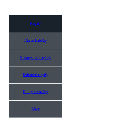
Regály
Akční balíčky
Průmyslové regály
Paletové regály
Rudly a vozíky
Akce