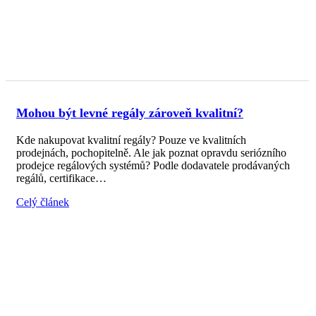
Mohou být levné regály zároveň kvalitní?
Kde nakupovat kvalitní regály? Pouze ve kvalitních
prodejnách, pochopitelně. Ale jak poznat opravdu seriózního
prodejce regálových systémů? Podle dodavatele prodávaných
regálů, certifikace…
Celý článek