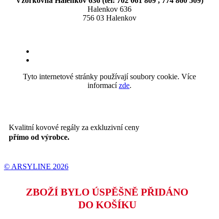
Vzorkovna Halenkov 636 (tel: 702 061 809 , 774 860 509)
Halenkov 636
756 03 Halenkov
Tyto internetové stránky používají soubory cookie. Více
informací
zde
.
Kvalitní kovové regály za exkluzivní ceny
přímo od výrobce.
© ARSYLINE 2026
ZBOŽÍ BYLO ÚSPĚŠNĚ PŘIDÁNO
DO KOŠÍKU