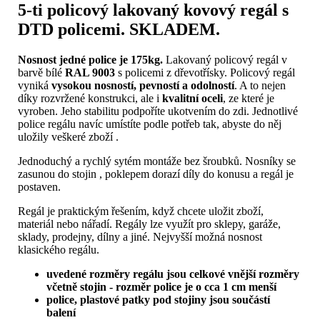
5-ti policový lakovaný kovový regál s
DTD policemi. SKLADEM.
Nosnost jedné police je 175kg.
Lakovaný policový regál v
barvě bílé
RAL 9003
s policemi z dřevotřísky.
Policový regál
vyniká
vysokou nosností, pevností a odolností
.
A to nejen
díky rozvržené konstrukci, ale i
kvalitní oceli
, ze které je
vyroben.
Jeho stabilitu podpoříte ukotvením do zdi.
Jednotlivé
police regálu navíc umístíte podle potřeb tak, abyste do něj
uložily veškeré zboží .
Jednoduchý a rychlý sytém montáže bez šroubků. Nosníky se
zasunou do stojin , poklepem dorazí díly do konusu a regál je
postaven.
R
egál je praktickým řešením, když chcete uložit zboží,
materiál nebo nářadí.
Regály lze využít pro sklepy, garáže,
sklady, prodejny, dílny a jiné. Nejvyšší možná nosnost
klasického regálu.
uvedené rozměry regálu jsou celkové vnější rozměry
včetně stojin - rozměr police je o cca 1 cm menší
police, plastové patky pod stojiny
jsou součástí
balení