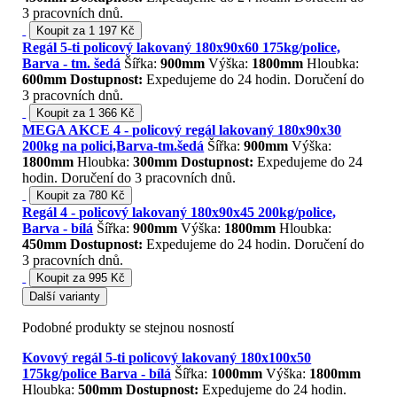
3 pracovních dnů.
Koupit za 1 197 Kč
Regál 5-ti policový lakovaný 180x90x60 175kg/police,
Barva - tm. šedá
Šířka:
900mm
Výška:
1800mm
Hloubka:
600mm
Dostupnost:
Expedujeme do 24 hodin. Doručení do
3 pracovních dnů.
Koupit za 1 366 Kč
MEGA AKCE 4 - policový regál lakovaný 180x90x30
200kg na polici,Barva-tm.šedá
Šířka:
900mm
Výška:
1800mm
Hloubka:
300mm
Dostupnost:
Expedujeme do 24
hodin. Doručení do 3 pracovních dnů.
Koupit za 780 Kč
Regál 4 - policový lakovaný 180x90x45 200kg/police,
Barva - bílá
Šířka:
900mm
Výška:
1800mm
Hloubka:
450mm
Dostupnost:
Expedujeme do 24 hodin. Doručení do
3 pracovních dnů.
Koupit za 995 Kč
Další varianty
Podobné produkty se stejnou nosností
Kovový regál 5-ti policový lakovaný 180x100x50
175kg/police Barva - bílá
Šířka:
1000mm
Výška:
1800mm
Hloubka:
500mm
Dostupnost:
Expedujeme do 24 hodin.