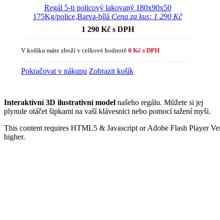
Regál 5-ti policový lakovaný 180x90x50
175Kg/police,Barva-bílá
Cena za kus: 1 290 Kč
1 290
Kč
s DPH
V košíku máte zboží v celkové hodnotě
0 Kč s DPH
Pokračovat v nákupu
Zobrazit košík
Interaktivní 3D ilustrativní model
našeho regálu. Můžete si jej
plynule otáčet šipkami na vaší klávesnici nebo pomocí tažení myši.
This content requires HTML5 & Javascript or Adobe Flash Player Ver
higher.