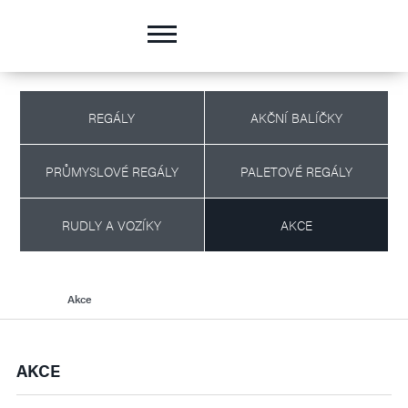
REGÁLY
AKČNÍ BALÍČKY
PRŮMYSLOVÉ REGÁLY
PALETOVÉ REGÁLY
RUDLY A VOZÍKY
AKCE
Akce
AKCE