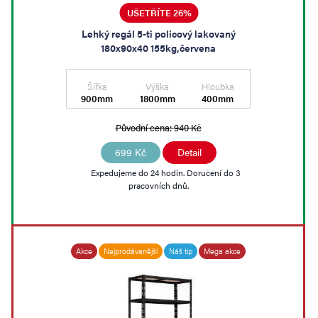
UŠETŘÍTE 26%
Lehký regál 5-ti policový lakovaný
180x90x40 155kg,červena
Šířka
Výška
Hloubka
900mm
1800mm
400mm
Původní cena:
940 Kč
699 Kč
Detail
Expedujeme do 24 hodin. Doručení do 3
pracovních dnů.
Akce
Nejprodávanější
Náš tip
Mega akce