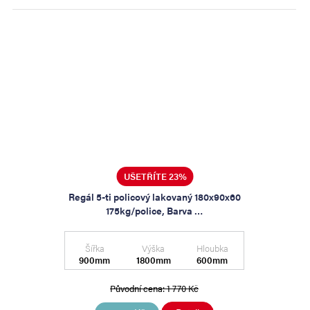
UŠETŘÍTE 23%
Regál 5-ti policový lakovaný 180x90x60
175kg/police, Barva …
Šířka
Výška
Hloubka
900mm
1800mm
600mm
Původní cena:
1 770 Kč