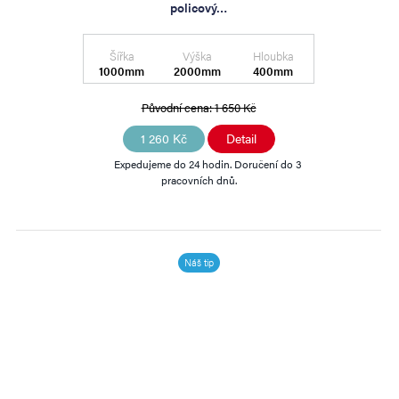
policový…
Šířka
Výška
Hloubka
1000mm
2000mm
400mm
Původní cena:
1 650 Kč
1 260 Kč
Detail
Expedujeme do 24 hodin. Doručení do 3
pracovních dnů.
Náš tip