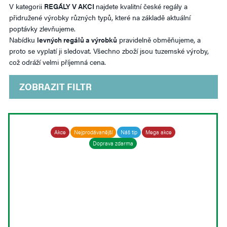
V kategorii
REGÁLY V AKCI
najdete kvalitní české regály a
přidružené výrobky různých typů, které na základě aktuální
poptávky zlevňujeme.
Nabídku
levných regálů a výrobků
pravidelně obměňujeme, a
proto se vyplatí ji sledovat. Všechno zboží jsou tuzemské výroby,
což odráží velmi příjemná cena.
ZOBRAZIT
FILTR
Akce
Nejprodávanější
Náš tip
Mega akce
Doprava zdarma