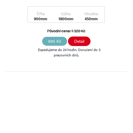
Šířka
Výška
Hloubka
900mm
1800mm
450mm
Původní cena:
1 320 Kč
995 Kč
Detail
Expedujeme do 24 hodin. Doručení do 3
pracovních dnů.