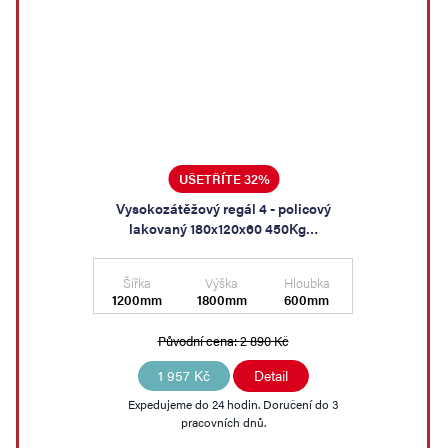
UŠETŘÍTE 32%
Vysokozátěžový regál 4 - policový
lakovaný 180x120x60 450Kg…
Šířka
Výška
Hloubka
1200mm
1800mm
600mm
Původní cena:
2 890 Kč
1 957 Kč
Detail
Expedujeme do 24 hodin. Doručení do 3
pracovních dnů.