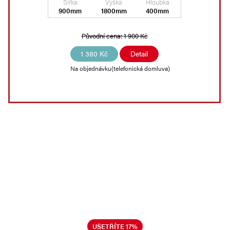
Šířka
Výška
Hloubka
900mm
1800mm
400mm
Původní cena:
1 900 Kč
1 380 Kč
Detail
Na objednávku(telefonická domluva)
UŠETŘÍTE 17%