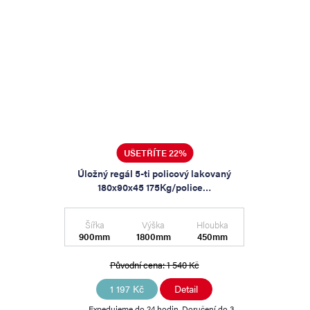
UŠETŘÍTE 22%
Úložný regál 5-ti policový lakovaný
180x90x45 175Kg/police…
Šířka
Výška
Hloubka
900mm
1800mm
450mm
Původní cena:
1 540 Kč
1 197 Kč
Detail
Expedujeme do 24 hodin. Doručení do 3