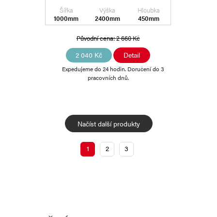
Šířka
Výška
Hloubka
1000mm
2400mm
450mm
Původní cena:
2 660 Kč
2 040 Kč
Detail
Expedujeme do 24 hodin. Doručení do 3
pracovních dnů.
Načíst další produkty
1
2
3