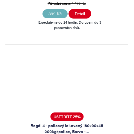
Původní cena:
1 470 Kč
899 Kč
Detail
Expedujeme do 24 hodin. Doručení do 3
pracovních dnů.
UŠETŘÍTE 25%
Regál 4 - policový lakovaný 180x90x45
200kg/police, Barva -…