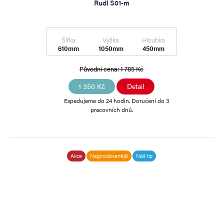
Rudl S01-m
Šířka
Výška
Hloubka
610mm
1050mm
450mm
Původní cena:
1 785 Kč
1 350 Kč
Detail
Expedujeme do 24 hodin. Doručení do 3
pracovních dnů.
Akce
Nejprodávanější
Náš tip