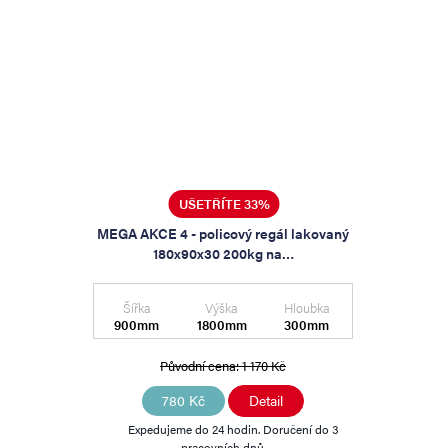
UŠETŘÍTE 33%
MEGA AKCE 4 - policový regál lakovaný
180x90x30 200kg na…
Šířka
Výška
Hloubka
900mm
1800mm
300mm
Původní cena:
1 170 Kč
780 Kč
Detail
Expedujeme do 24 hodin. Doručení do 3
pracovních dnů.