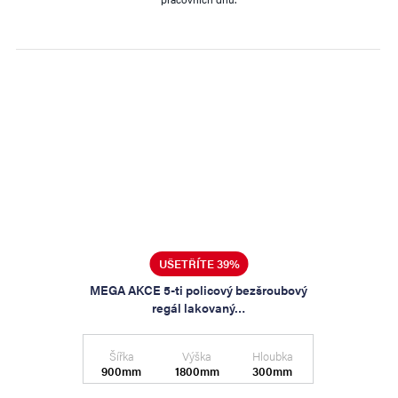
UŠETŘÍTE 39%
MEGA AKCE 5-ti policový bezšroubový
regál lakovaný…
Šířka
Výška
Hloubka
900mm
1800mm
300mm