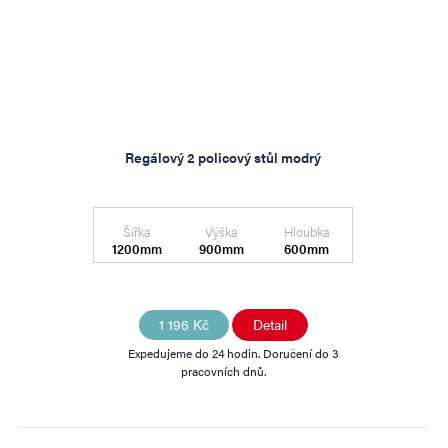
Regálový 2 policový stůl modrý
Šířka
Výška
Hloubka
1200mm
900mm
600mm
1 196 Kč
Detail
Expedujeme do 24 hodin. Doručení do 3
pracovních dnů.