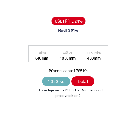
UŠETŘÍTE 24%
Rudl S01-š
Šířka
Výška
Hloubka
610mm
1050mm
450mm
Původní cena:
1 785 Kč
1 350 Kč
Detail
Expedujeme do 24 hodin. Doručení do 3
pracovních dnů.