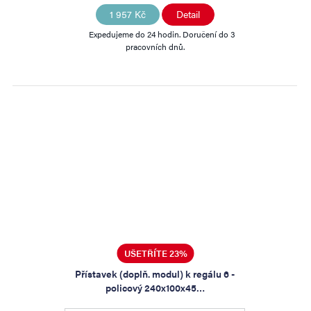
1 957 Kč
Detail
Expedujeme do 24 hodin. Doručení do 3
pracovních dnů.
UŠETŘÍTE 23%
Přístavek (doplň. modul) k regálu 6 -
policový 240x100x45…