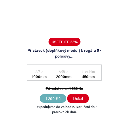
UŠETŘÍTE 23%
Přístavek (doplňkový modul) k regálu 5 -
policový…
Šířka
Výška
Hloubka
1000mm
2000mm
450mm
Původní cena:
1 680 Kč
1 299 Kč
Detail
Expedujeme do 24 hodin. Doručení do 3
pracovních dnů.