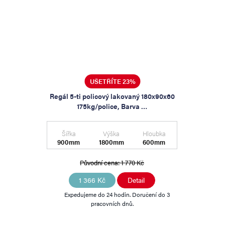
UŠETŘÍTE 23%
Regál 5-ti policový lakovaný 180x90x60
175kg/police, Barva …
Šířka
Výška
Hloubka
900mm
1800mm
600mm
Původní cena:
1 770 Kč
1 366 Kč
Detail
Expedujeme do 24 hodin. Doručení do 3
pracovních dnů.