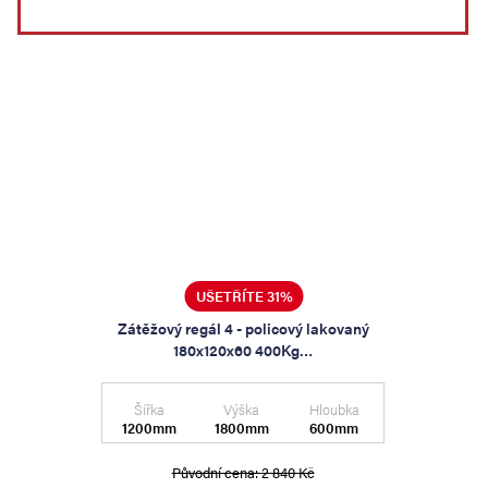
UŠETŘÍTE 31%
Zátěžový regál 4 - policový lakovaný
180x120x60 400Kg…
Šířka
Výška
Hloubka
1200mm
1800mm
600mm
Původní cena:
2 840 Kč