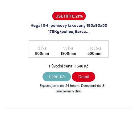
UŠETŘÍTE 21%
Regál 5-ti policový lakovaný 180x90x50
175Kg/police,Barva…
Šířka
Výška
Hloubka
900mm
1800mm
500mm
Původní cena:
1 640 Kč
1 290 Kč
Detail
Expedujeme do 24 hodin. Doručení do 3
pracovních dnů.