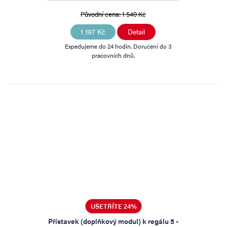
Původní cena:
1 540 Kč
1 197 Kč
Detail
Expedujeme do 24 hodin. Doručení do 3
pracovních dnů.
UŠETŘÍTE 24%
Přístavek (doplňkový modul) k regálu 5 -