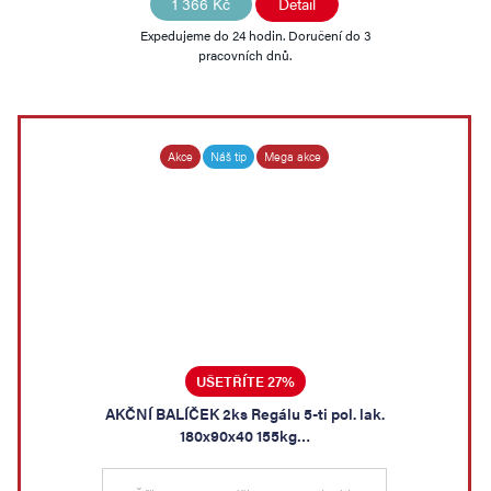
1 366 Kč
Detail
Expedujeme do 24 hodin. Doručení do 3
pracovních dnů.
Akce
Náš tip
Mega akce
UŠETŘÍTE 27%
AKČNÍ BALÍČEK 2ks Regálu 5-ti pol. lak.
180x90x40 155kg…