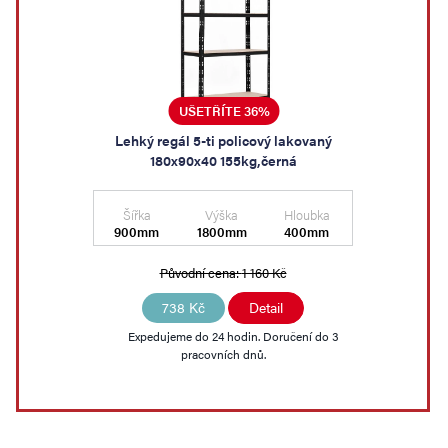
UŠETŘÍTE 36%
Lehký regál 5-ti policový lakovaný
180x90x40 155kg,černá
Šířka
Výška
Hloubka
900mm
1800mm
400mm
Původní cena:
1 160 Kč
738 Kč
Detail
Expedujeme do 24 hodin. Doručení do 3
pracovních dnů.