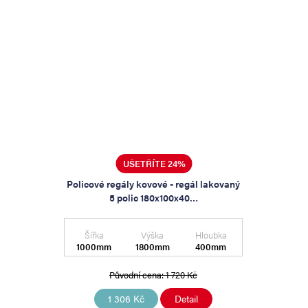
UŠETŘÍTE 24%
Policové regály kovové - regál lakovaný
5 polic 180x100x40…
Šířka
Výška
Hloubka
1000mm
1800mm
400mm
Původní cena:
1 720 Kč
1 306 Kč
Detail