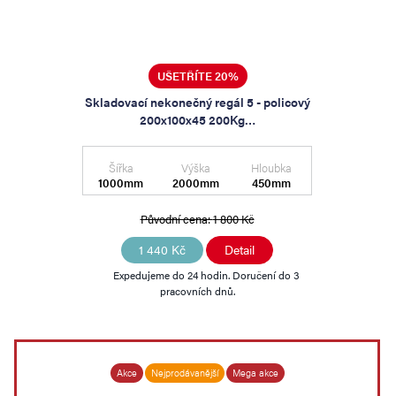
UŠETŘÍTE 20%
Skladovací nekonečný regál 5 - policový
200x100x45 200Kg…
Šířka
Výška
Hloubka
1000mm
2000mm
450mm
Původní cena:
1 800 Kč
1 440 Kč
Detail
Expedujeme do 24 hodin. Doručení do 3
pracovních dnů.
Akce
Nejprodávanější
Mega akce