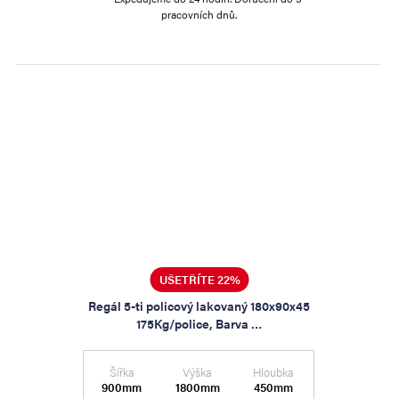
pracovních dnů.
UŠETŘÍTE 22%
Regál 5-ti policový lakovaný 180x90x45
175Kg/police, Barva …
Šířka
Výška
Hloubka
900mm
1800mm
450mm