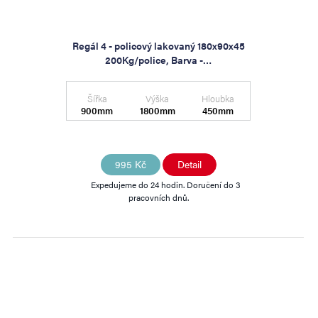
Regál 4 - policový lakovaný 180x90x45
200Kg/police, Barva -…
Šířka
Výška
Hloubka
900mm
1800mm
450mm
995 Kč
Detail
Expedujeme do 24 hodin. Doručení do 3
pracovních dnů.