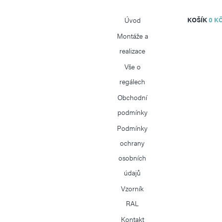
Úvod
KOŠÍK
0 K
Montáže a
realizace
Vše o
regálech
Obchodní
podmínky
Podmínky
ochrany
REGÁLY
AKČNÍ BALÍČKY
osobních
údajů
PRŮMYSLOVÉ REGÁLY
PALETOVÉ REGÁLY
Vzorník
RUDLY A VOZÍKY
RAL
AKCE
Kontakt