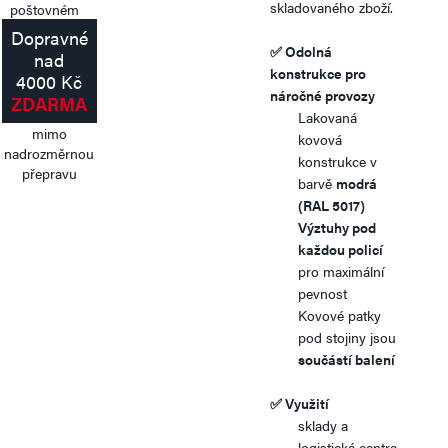
skladovaného zboží.
Dopravné
✅
Odolná
nad
konstrukce pro
4000 Kč
náročné provozy
ZDARMA
Lakovaná
mimo
kovová
nadrozměrnou
konstrukce v
přepravu
barvě
modrá
(RAL 5017)
Výztuhy pod
každou policí
pro maximální
pevnost
Kovové patky
pod stojiny jsou
součástí balení
✅
Využití
sklady a
logistická centra