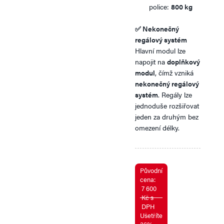
police:
800 kg
✅
Nekonečný
regálový systém
Hlavní modul lze
napojit na
doplňkový
modul
, čímž vzniká
nekonečný regálový
systém
. Regály lze
jednoduše rozšiřovat
jeden za druhým bez
omezení délky.
Původní
cena:
7 600
Kč s
DPH
Ušetříte