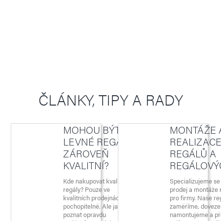
ČLÁNKY, TIPY A RADY
MOHOU BÝT
MONTÁŽE 
LEVNÉ REGÁLY
REALIZAC
ZÁROVEŇ
REGÁLŮ A
KVALITNÍ?
REGÁLOV
Kde nakupovat kvalitní
Specializujeme se
regály? Pouze ve
prodej a montáže 
kvalitních prodejnách,
pro firmy. Naše re
pochopitelně. Ale jak
zaměříme, dovez
poznat opravdu
namontujeme a p