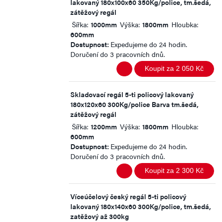
lakovaný 180x100x60 350Kg/police, tm.šedá,
zátěžový regál
Šířka:
1000mm
Výška:
1800mm
Hloubka:
600mm
Dostupnost:
Expedujeme do 24 hodin.
Doručení do 3 pracovních dnů.
Koupit za 2 050 Kč
Skladovací regál 5-ti policový lakovaný
180x120x60 300Kg/police Barva tm.šedá,
zátěžový regál
Šířka:
1200mm
Výška:
1800mm
Hloubka:
600mm
Dostupnost:
Expedujeme do 24 hodin.
Doručení do 3 pracovních dnů.
Koupit za 2 300 Kč
Víceúčelový český regál 5-ti policový
lakovaný 180x140x60 300Kg/police, tm.šedá,
zatěžový až 300kg