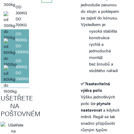
jednoduše zasunou
OD
do stojin a poklepem
300KG
se zajistí do kónusu.
DO
Výsledkem je:
700KG
vysoká stabilita
OD
konstrukce
600KG
rychlá a
DO
jednoduchá
1300KG
montáž
OD
bez šroubů a
800KG
složitého nářadí
DO
1500KG
✅
Nastavitelná
výška polic
UŠETŘETE
Výšku jednotlivých
polic lze
plynule
NA
nastavovat
a kdykoli
POŠTOVNÉM
měnit. Regál se tak
snadno přizpůsobí
různým typům