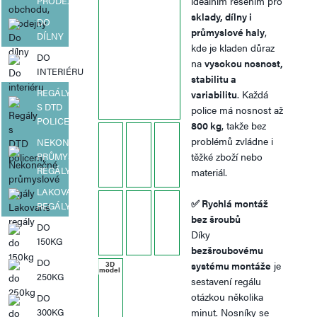
PRODEJNY
ideálním řešením pro
sklady, dílny i
DO
průmyslové haly
,
DÍLNY
kde je kladen důraz
DO
na
vysokou nosnost,
INTERIÉRU
stabilitu a
REGÁLY
variabilitu
. Každá
S DTD
police má nosnost až
POLICEMI
800 kg
, takže bez
problémů zvládne i
NEKONEČNÉ
PRŮMYSLOVÉ
těžké zboží nebo
REGÁLY
materiál.
LAKOVANÉ
✅
Rychlá montáž
REGÁLY
bez šroubů
DO
Díky
150KG
bezšroubovému
DO
systému montáže
je
3D
model
250KG
sestavení regálu
otázkou několika
DO
300KG
minut. Nosníky se