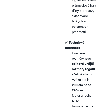
průmyslové haly
dílny a provozy
skladování
těžkých a
objemných
předmětů
✅
Technické
informace
Uvedené
rozměry jsou
celkové vnější
rozměry regálu
včetně stojin
Výška stojin:
200 cm nebo
240 cm
Materiál polic:
DTD
Nosnost jedné