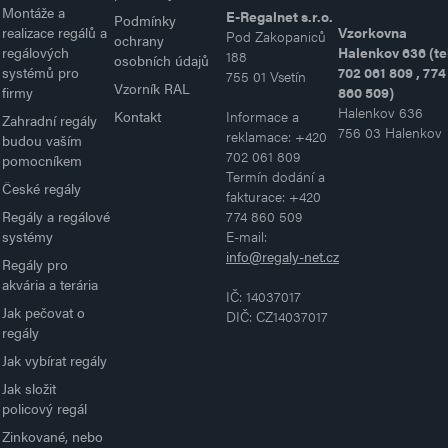
Montáže a
E-Regalnet s.r.o.
Podmínky
realizace regálů a
Vzorkovna
Pod Zakopaniců
ochrany
regálových
Halenkov 636 (te
188
osobních údajů
systémů pro
702 061 809 , 774
755 01 Vsetín
Vzorník RAL
firmy
860 509)
Halenkov 636
Kontakt
Informace a
Zahradní regály
756 03 Halenkov
reklamace: +420
budou vaším
702 061 809
pomocníkem
Termín dodání a
České regály
fakturace: +420
Regály a regálové
774 860 509
systémy
E-mail:
info@regaly-net.cz
Regály pro
akvária a terária
IČ: 14037017
Jak pečovat o
DIČ: CZ14037017
regály
Jak vybírat regály
Jak složit
policový regál
Zinkované, nebo