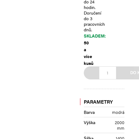
do 24
hodin.
Doručení
do 3
pracovních
dnů.
SKLADEM:
50
a
více
kusů
DO 
PARAMETRY
Barva
modrá
Výška
2000
mm
Šířka
1400