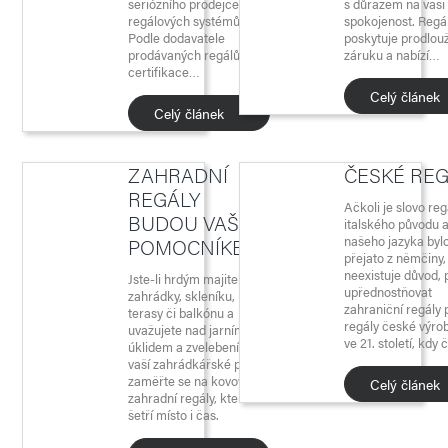
seriózního prodejce
s důrazem na vaši
regálových systémů?
spokojenost. Regá
Podle dodavatele
poskytuje prodlou
prodávaných regálů,
záruku a nabízí…
certifikace…
Celý článek
Celý článek
ZAHRADNÍ
ČESKÉ REG
REGÁLY
Ačkoli je slovo reg
BUDOU VAŠÍM
italského původu 
našeho jazyka byl
POMOCNÍKEM
přejato z němčiny,
neexistuje důvod, 
Jste-li hrdým majitelem
upřednostňovat
zahrádky, skleníku,
zahraniční regály 
terasy či balkónu a
regály české výro
uvažujete nad jarním
ve 21. století, kdy
úklidem a zvelebením
vaší zahrádkářské pýchy,
zaměřte se na kovové
Celý článek
zahradní regály, které
šetří místo i čas.