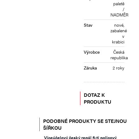
paletě
/
NADMĚR
Stav
nové,
zabalené
v
krabici
Výrobce
Česká
republika
Záruka
2 roky
DOTAZ K
PRODUKTU
PODOBNÉ PRODUKTY SE STEJNOU
ŠÍŘKOU
Víceúčelový český regál 5-ti policový