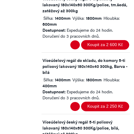
lakovaný 180x140x60 300Kg/police, tm.šedá,
zatěžový až 300kg
Šířka:
1400mm
Výška:
1800mm
Hloubka:
600mm
Dostupnost:
Expedujeme do 24 hodin.
Doručení do 3 pracovních dnů.
Koupit za 2 600 Kč
Víceúčelový regál do skladu, do komory 5-ti
policový lakovaný 180x140x40 300kg, Barva -
bílá
Šířka:
1400mm
Výška:
1800mm
Hloubka:
400mm
Dostupnost:
Expedujeme do 24 hodin.
Doručení do 3 pracovních dnů.
Koupit za 2 250 Kč
Víceúčelový český regál 5-ti policový
lakovaný 180x140x60 300Kg/police, bílá,
zátěžový až 300kg