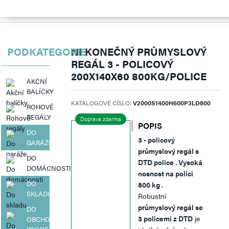
Regály
Do garáže
Nekonečný průmyslový regál 3 - polico
PODKATEGORIE
NEKONEČNÝ PRŮMYSLOVÝ
REGÁL 3 - POLICOVÝ
200X140X60 800KG/POLICE
AKČNÍ
BALÍČKY
KATALOGOVÉ ČÍSLO:
V2000S1400H600P3LD800
ROHOVÉ
REGÁLY
Doprava zdarma
POPIS
DO
3 - policový
GARÁŽE
průmyslový regál s
DO
DTD police . Vysoká
DOMÁCNOSTI
nosnost na polici
DO
800 kg .
SKLADU
Robustní
průmyslový regál se
DO
3 policemi z DTD
je
OBCHODU,