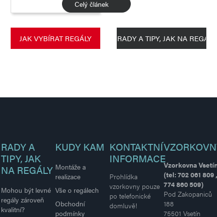
Celý článek
JAK VYBÍRAT REGÁLY
RADY A TIPY, JAK NA REGÁLY
RADY A
KUDY KAM
KONTAKTNÍ
VZORKOVN
TIPY, JAK
INFORMACE
Vzorkovna Vsetí
Montáže a
NA REGÁLY
(tel: 702 061 809 
realizace
Prohlídka
774 860 509)
vzorkovny pouze
Mohou být levné
Vše o regálech
Pod Zakopaniců
po telefonické
regály zároveň
Obchodní
188
domluvě!
kvalitní?
podmínky
75501 Vsetín